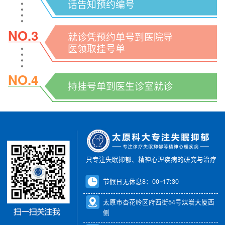
话告知预约编号
NO.3
就诊凭预约单号到医院导
医领取挂号单
NO.4
持挂号单到医生诊室就诊
只专注失眠抑郁、精神心理疾病的研究与治疗
节假日无休息8：00~17:30
太原市杏花岭区府西街54号煤炭大厦西
侧