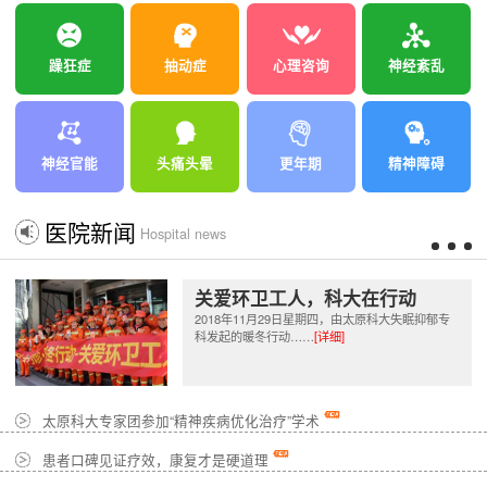
躁狂症
抽动症
心理咨询
神经紊乱
神经官能
头痛头晕
更年期
精神障碍
医院新闻
Hospital news
关爱环卫工人，科大在行动
2018年11月29日星期四，由太原科大失眠抑郁专
科发起的暖冬行动……
[详细]
太原科大专家团参加“精神疾病优化治疗”学术
患者口碑见证疗效，康复才是硬道理