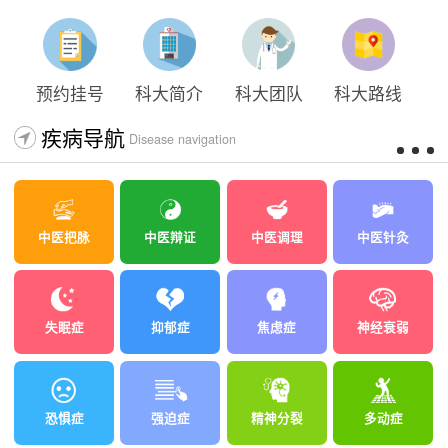
预约挂号
科大简介
科大团队
科大路线
疾病导航
Disease navigation
中医把脉
中医辩证
中医调理
中医针灸
失眠症
抑郁症
焦虑症
神经衰弱
恐惧症
强迫症
精神分裂
多动症