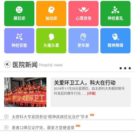
躁狂症
抽动症
心理咨询
神经紊乱
神经官能
头痛头晕
更年期
精神障碍
医院新闻
Hospital news
关爱环卫工人，科大在行动
2018年11月29日星期四，由太原科大失眠抑郁专
科发起的暖冬行动……
[详细]
太原科大专家团参加“精神疾病优化治疗”学术
患者口碑见证疗效，康复才是硬道理