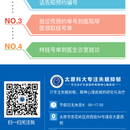
话告知预约编号
NO.3
就诊凭预约单号到医院导
医领取挂号单
NO.4
持挂号单到医生诊室就诊
只专注失眠抑郁、精神心理疾病的研究与治疗
节假日无休息8：00~17:30
太原市杏花岭区府西街54号煤炭大厦西
侧