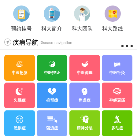
太原科大开展心理沙盘团体体验系列公益活动
预约挂号
科大简介
科大团队
科大路线
疾病导航
Disease navigation
中医把脉
中医辩证
中医调理
中医针灸
失眠症
抑郁症
焦虑症
神经衰弱
恐惧症
强迫症
精神分裂
多动症