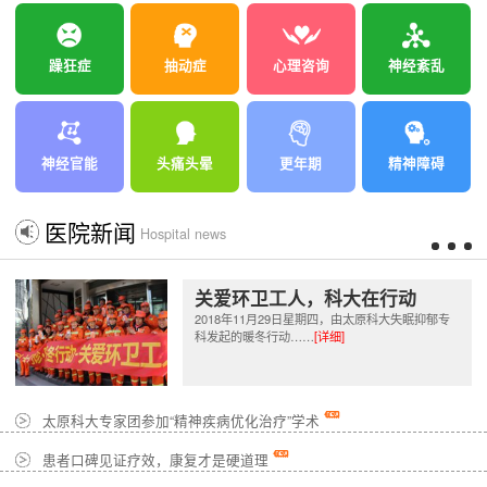
躁狂症
抽动症
心理咨询
神经紊乱
神经官能
头痛头晕
更年期
精神障碍
医院新闻
Hospital news
关爱环卫工人，科大在行动
2018年11月29日星期四，由太原科大失眠抑郁专
科发起的暖冬行动……
[详细]
太原科大专家团参加“精神疾病优化治疗”学术
患者口碑见证疗效，康复才是硬道理