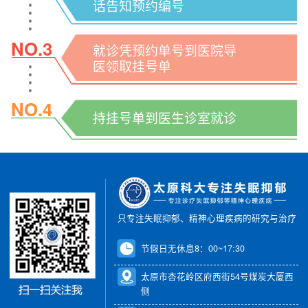
话告知预约编号
NO.3
就诊凭预约单号到医院导
医领取挂号单
NO.4
持挂号单到医生诊室就诊
只专注失眠抑郁、精神心理疾病的研究与治疗
节假日无休息8：00~17:30
太原市杏花岭区府西街54号煤炭大厦西
侧