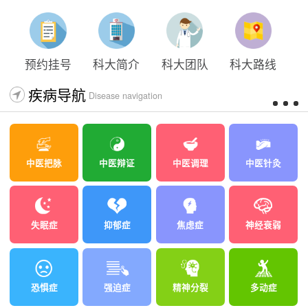
预约挂号
科大简介
科大团队
科大路线
疾病导航
Disease navigation
中医把脉
中医辩证
中医调理
中医针灸
失眠症
抑郁症
焦虑症
神经衰弱
恐惧症
强迫症
精神分裂
多动症