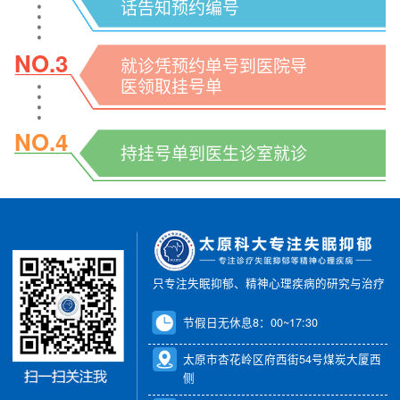
话告知预约编号
NO.3
就诊凭预约单号到医院导
医领取挂号单
NO.4
持挂号单到医生诊室就诊
只专注失眠抑郁、精神心理疾病的研究与治疗
节假日无休息8：00~17:30
太原市杏花岭区府西街54号煤炭大厦西
侧