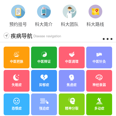
太原科大开展心理沙盘团体体验系列公益活动
预约挂号
科大简介
科大团队
科大路线
疾病导航
Disease navigation
中医把脉
中医辩证
中医调理
中医针灸
失眠症
抑郁症
焦虑症
神经衰弱
恐惧症
强迫症
精神分裂
多动症