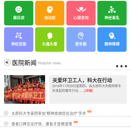
躁狂症
抽动症
心理咨询
神经紊乱
神经官能
头痛头晕
更年期
精神障碍
医院新闻
Hospital news
关爱环卫工人，科大在行动
2018年11月29日星期四，由太原科大失眠抑郁专
科发起的暖冬行动……
[详细]
太原科大专家团参加“精神疾病优化治疗”学术
患者口碑见证疗效，康复才是硬道理