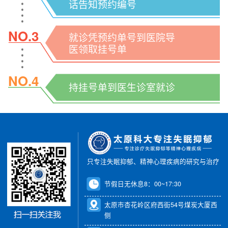
话告知预约编号
NO.3
就诊凭预约单号到医院导
医领取挂号单
NO.4
持挂号单到医生诊室就诊
只专注失眠抑郁、精神心理疾病的研究与治疗
节假日无休息8：00~17:30
太原市杏花岭区府西街54号煤炭大厦西
侧