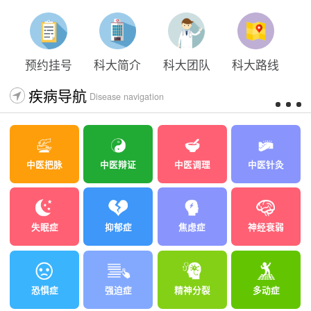
预约挂号
科大简介
科大团队
科大路线
疾病导航
Disease navigation
中医把脉
中医辩证
中医调理
中医针灸
失眠症
抑郁症
焦虑症
神经衰弱
恐惧症
强迫症
精神分裂
多动症