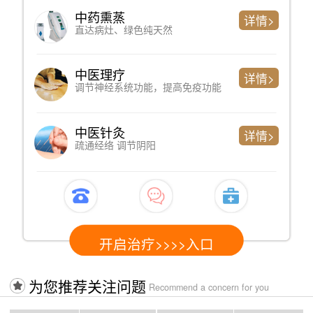
蒸
心理测评
详情>
、绿色纯天然
判断精神问题严
疗
专家诊断
详情>
系统功能，提高免疫功能
了解过往病史、
灸
心电图检测
详情>
 调节阴阳
心脏健康情况，
启治疗>>>>入口
开启治疗
为您推荐关注问题
Recommend a concern for you