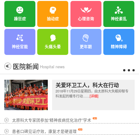
躁狂症
抽动症
心理咨询
神经紊乱
神经官能
头痛头晕
更年期
精神障碍
医院新闻
Hospital news
关爱环卫工人，科大在行动
2018年11月29日星期四，由太原科大失眠抑郁专
科发起的暖冬行动……
[详细]
太原科大专家团参加“精神疾病优化治疗”学术
患者口碑见证疗效，康复才是硬道理