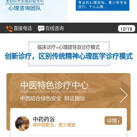
直接电话
在线咨询
13/18
临床诊疗+心理疏导双诊疗模式
创新诊疗，区别传统精神心理医学诊疗模式
浴
仪器检测
详情>
方、老少咸宜
检测时间短、准