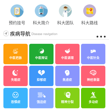
预约挂号
科大简介
科大团队
科大路线
疾病导航
Disease navigation
中医把脉
中医辩证
中医调理
中医针灸
失眠症
抑郁症
焦虑症
神经衰弱
恐惧症
强迫症
精神分裂
多动症