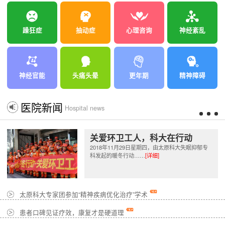
躁狂症
抽动症
心理咨询
神经紊乱
神经官能
头痛头晕
更年期
精神障碍
医院新闻
Hospital news
关爱环卫工人，科大在行动
2018年11月29日星期四，由太原科大失眠抑郁专
科发起的暖冬行动……
[详细]
太原科大专家团参加“精神疾病优化治疗”学术
患者口碑见证疗效，康复才是硬道理