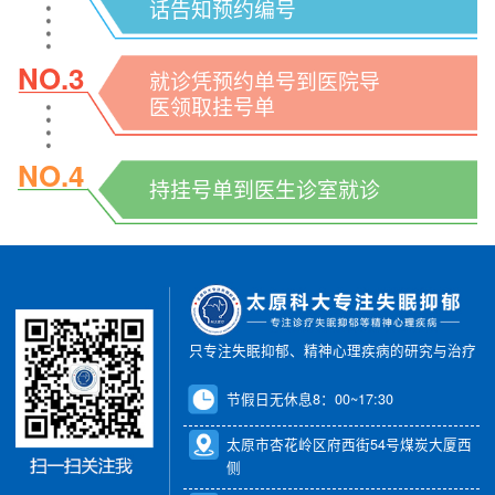
话告知预约编号
NO.3
就诊凭预约单号到医院导
医领取挂号单
NO.4
持挂号单到医生诊室就诊
只专注失眠抑郁、精神心理疾病的研究与治疗
节假日无休息8：00~17:30
太原市杏花岭区府西街54号煤炭大厦西
侧