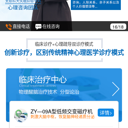
直接电话
在线咨询
16/18
临床诊疗+心理疏导双诊疗模式
创新诊疗，区别传统精神心理医学诊疗模式
ZY—09A型低频交变磁疗机
中
详情>
刺激大脑中枢，恢复脑神经递质分泌
纯