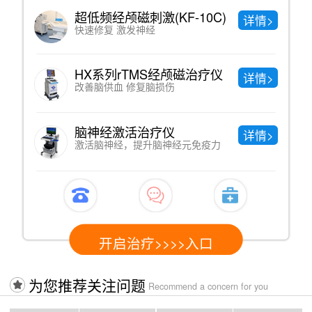
超低频经颅磁刺激(KF-10C)
中
详情>
快速修复 激发神经
直
HX系列rTMS经颅磁治疗仪
中
详情>
改善脑供血 修复脑损伤
调
脑神经激活治疗仪
中
详情>
激活脑神经，提升脑神经元免疫力
疏
开启治疗>>>>入口
为您推荐关注问题
Recommend a concern for you