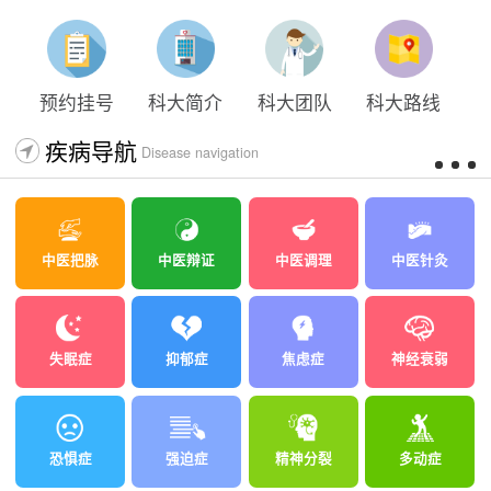
太原科大开展心理沙盘团体体验系列公益活动
预约挂号
科大简介
科大团队
科大路线
疾病导航
Disease navigation
中医把脉
中医辩证
中医调理
中医针灸
失眠症
抑郁症
焦虑症
神经衰弱
恐惧症
强迫症
精神分裂
多动症