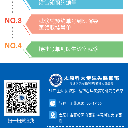
话告知预约编号
NO.3
就诊凭预约单号到医院导
医领取挂号单
NO.4
持挂号单到医生诊室就诊
只专注失眠抑郁、精神心理疾病的研究与治疗
节假日无休息8：00~17:30
太原市杏花岭区府西街54号煤炭大厦西
侧