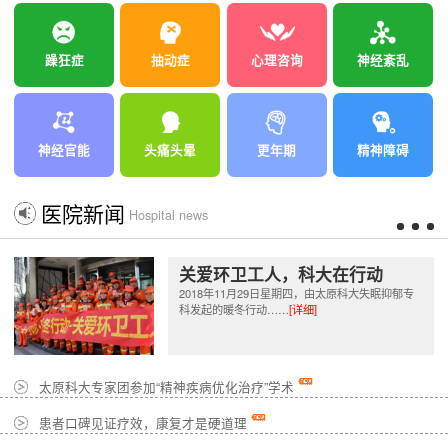
躁狂症
抽动症
心理咨询
神经紊乱
神经官能
头痛头晕
更年期
精神障碍
医院新闻
Hospital news
关爱环卫工人，科大在行动
2018年11月29日星期四，由太原科大失眠抑郁专
科发起的暖冬行动……
[详细]
太原科大专家团参加“精神疾病优化治疗”学术
患者口碑见证疗效，康复才是硬道理