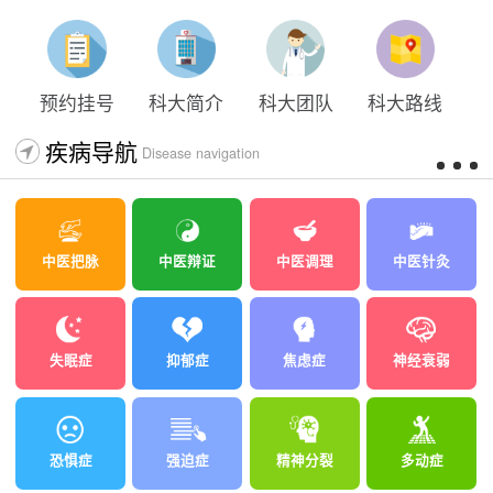
预约挂号
科大简介
科大团队
科大路线
疾病导航
Disease navigation
中医把脉
中医辩证
中医调理
中医针灸
失眠症
抑郁症
焦虑症
神经衰弱
恐惧症
强迫症
精神分裂
多动症