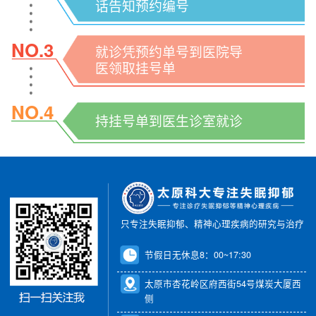
话告知预约编号
NO.3
就诊凭预约单号到医院导
医领取挂号单
NO.4
持挂号单到医生诊室就诊
只专注失眠抑郁、精神心理疾病的研究与治疗
节假日无休息8：00~17:30
太原市杏花岭区府西街54号煤炭大厦西
侧