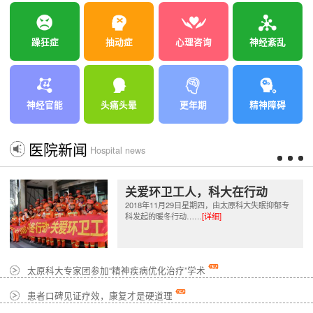
躁狂症
抽动症
心理咨询
神经紊乱
神经官能
头痛头晕
更年期
精神障碍
医院新闻
Hospital news
关爱环卫工人，科大在行动
2018年11月29日星期四，由太原科大失眠抑郁专
科发起的暖冬行动……
[详细]
太原科大专家团参加“精神疾病优化治疗”学术
患者口碑见证疗效，康复才是硬道理