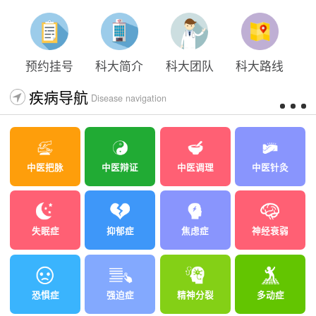
太原科大开展心理沙盘团体体验系列公益活动
预约挂号
科大简介
科大团队
科大路线
疾病导航
Disease navigation
中医把脉
中医辩证
中医调理
中医针灸
失眠症
抑郁症
焦虑症
神经衰弱
恐惧症
强迫症
精神分裂
多动症