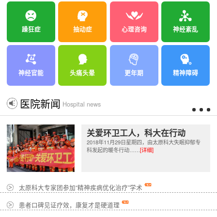
躁狂症
抽动症
心理咨询
神经紊乱
神经官能
头痛头晕
更年期
精神障碍
医院新闻
Hospital news
关爱环卫工人，科大在行动
2018年11月29日星期四，由太原科大失眠抑郁专
科发起的暖冬行动……
[详细]
太原科大专家团参加“精神疾病优化治疗”学术
患者口碑见证疗效，康复才是硬道理