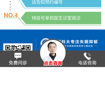
话告知预约编号
NO.4
NO.3
就诊凭预约单号到医院导
持挂号单到医生诊室就诊
医领取挂号单
只专注失眠抑郁、精神心理疾病的研究与治疗
节假日无休息8：00~17:30
太原市杏花岭区府西街54号煤炭大厦西
侧
0 3 5 1 - 6 9 9 9 9 9 2
晋ICP备16000743号
粤公网安备 14010702070672号