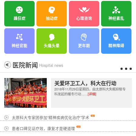
躁狂症
抽动症
心理咨询
神经紊乱
神经官能
头痛头晕
更年期
精神障碍
医院新闻
Hospital news
关爱环卫工人，科大在行动
2018年11月29日星期四，由太原科大失眠抑郁专
科发起的暖冬行动……
[详细]
太原科大专家团参加“精神疾病优化治疗”学术
患者口碑见证疗效，康复才是硬道理