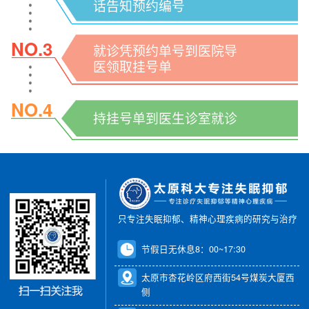
话告知预约编号
NO.3
就诊凭预约单号到医院导
医领取挂号单
NO.4
持挂号单到医生诊室就诊
只专注失眠抑郁、精神心理疾病的研究与治疗
节假日无休息8：00~17:30
太原市杏花岭区府西街54号煤炭大厦西
侧