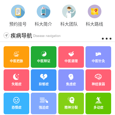
预约挂号
科大简介
科大团队
科大路线
疾病导航
Disease navigation
中医把脉
中医辩证
中医调理
中医针灸
失眠症
抑郁症
焦虑症
神经衰弱
恐惧症
强迫症
精神分裂
多动症