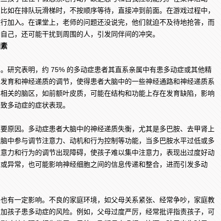
，比如在排队玩滑梯时，不按顺序等待，直接冲到前面。在游戏过程中，
强行加入。在课堂上，老师的问题还没说完，他们就迫不及待地抢答，而
响自己，还可能干扰到周围的人，引发同伴间的冲突。
因素
究表明，约 75% 的多动症患者其直系亲属中有患多动症或其他精
的发育和神经递质的调节，使得患者大脑中的一些神经通路和神经递质系
制相关的脑区，如前额叶皮质，可能在结构和功能上存在发育缺陷，影响
导致多动症的症状表现。
原因。多动症患者大脑中的神经递质失衡，尤其是多巴胺、去甲肾上
大脑中参与调节注意力、动机和行为控制等功能，当多巴胺水平过低或多
注意力和行为的调节出现障碍，使孩子难以集中注意力，表现出过度好动
迟或异常，也可能影响神经细胞之间的信息传递和整合，进而引发多动
有一定影响。不良的家庭环境，如父母关系紧张、经常争吵，家庭教
增加孩子患多动症的风险。例如，父母过度严厉，经常批评指责孩子，可