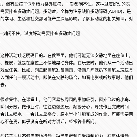
但有些孩子似乎精力格外旺盛，一刻都闲不住。这种过度好动的表
需要排查多动症问题。多动症，全称为注意缺陷多动障碍(ADHD)，是
子的学习、生活和社交都可能产生深远影响。了解多动症的相关知识，对
。
现
种活动缺乏明确目的。在教室里，他们可能无法安静地坐在座位上，
笔、橡皮，就是在座位上不停地晃动身体。在玩耍时，他们从一个活动迅
游戏或任务。比如，刚拿起画笔准备画画，没画几笔就扔下画笔去玩玩具
投入到任何一项活动中。即使在安静的场合，如看电影或听故事时，他们
跑去。
难集中。在课堂上，他们容易被周围的事物吸引，窗外飞过的小鸟、
力瞬间分散。做作业时，往往边做边玩，频繁分心，导致作业完成时间
一会儿去喝水，一会儿去拿零食，原本半小时能完成的作业，可能需要两
常心不在焉，似乎没有在听对方讲话，经常答非所问。
孩子往往不假思索地行动，缺乏思考和自我控制能力。在集体活动