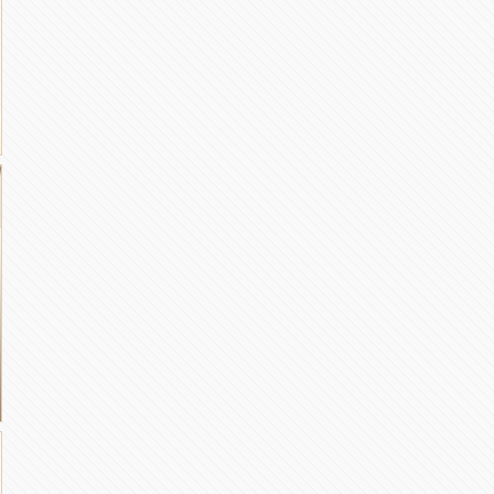
彭超英
刘福源
原科大专注失眠抑郁...
[详细]
刘福源，精神科主任医师...
[详细]