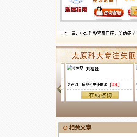
上一篇：
小动作频繁难自控，多动症早
彭超英
刘福源
原科大专注失眠抑郁...
[详细]
刘福源，精神科主任医师...
[详细]
毕
相关文章