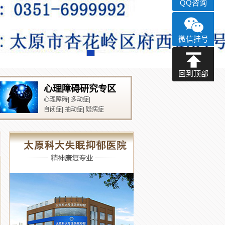
QQ咨询
微信挂号
回到顶部
心理障碍研究专区
心理障碍
|
多动症
|
自闭症
|
抽动症
|
疑病症