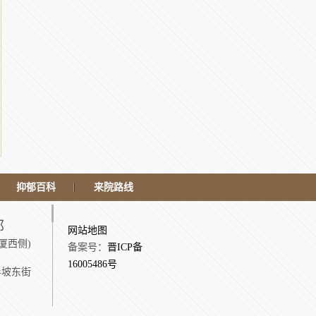
抑郁百科
来院路线
郁
网站地图
厦西侧)
备案号：
晋ICP备
16005486号
半坡东街