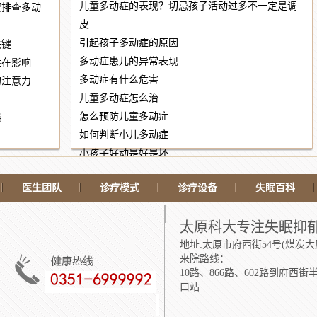
儿童多动症的表现？切忌孩子活动过多不一定是调
要排查多动
皮
引起孩子多动症的原因
关键
多动症患儿的异常表现
症在影响
多动症有什么危害
的注意力
儿童多动症怎么治
怎么预防儿童多动症
线
如何判断小儿多动症
！
小孩子好动是好是坏
？
办？
医生团队
诊疗模式
诊疗设备
失眠百科
太原科大专注失眠抑
地址:太原市府西街54号(煤炭大
来院路线：
10路、866路、602路到府西街
口站