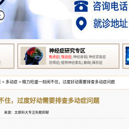
神经症研究专区
焦虑症
|
强迫症
|
神经衰弱
|
神经官能症
症
恐惧症
|
植物神经紊乱
|
癫痫
|
躁狂症
页
>
多动症
> 精力旺盛一刻闲不住，过度好动需要排查多动症问题
不住，过度好动需要排查多动症问题
来源：
太原科大专注失眠抑郁